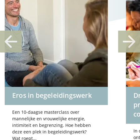
Eros in begeleidingswerk
Dr
p
Een 10-daagse masterclass over
c
mannelijke en vrouwelijke energie,
intimiteit en begrenzing. Hoe hebben
In
deze een plek in begeleidingswerk?
ont
Wat roept...