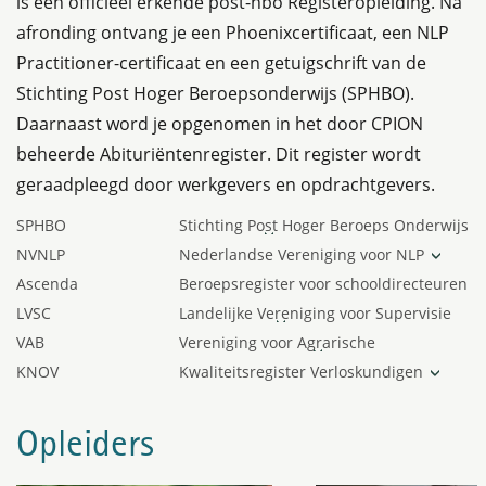
is een officieel erkende post-hbo Registeropleiding. Na
afronding ontvang je een Phoenixcertificaat, een NLP
Practitioner-certificaat en een getuigschrift van de
Stichting Post Hoger Beroepsonderwijs (SPHBO).
Daarnaast word je opgenomen in het door CPION
beheerde Abituriëntenregister. Dit register wordt
geraadpleegd door werkgevers en opdrachtgevers.
SPHBO
Stichting Post Hoger Beroeps Onderwijs
Nederland
NVNLP
Nederlandse Vereniging voor NLP
Ascenda
Beroepsregister voor schooldirecteuren
LVSC
Landelijke Vereniging voor Supervisie
100 punten
en Coaching
VAB
Vereniging voor Agrarische
Thema's:
Bedrijfsadviseurs
KNOV
Kwaliteitsregister Verloskundigen
- Aandacht voor de professionele
279 PE-punten
60 PE-punten
ontwikkeling van leerkrachten
Opleiders
- Persoonlijk leiderschap