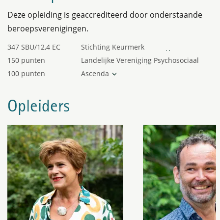
Deze opleiding is geaccrediteerd door onderstaande
beroepsverenigingen.
347 SBU/12,4 EC
Stichting Keurmerk
Beroepsscholingen (SKB)
150 punten
Landelijke Vereniging Psychosociaal
Werkenden (LVPW)
100 punten
Ascenda
Thema's:
Opleiders
- Aandacht voor professionele
ontwikkeling van leerkrachten
- Leidinggeven aan leren