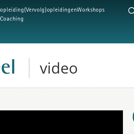
 opleiding
(Vervolg)opleidingen
Workshops
Coaching
video
eel