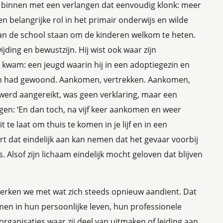
binnen met een verlangen dat eenvoudig klonk: meer
en belangrijke rol in het primair onderwijs en wilde
van de school staan om de kinderen welkom te heten.
jding en bewustzijn. Hij wist ook waar zijn
kwam: een jeugd waarin hij in een adoptiegezin en
en had gewoond. Aankomen, vertrekken. Aankomen,
werd aangereikt, was geen verklaring, maar een
ngen: ‘En dan toch, na vijf keer aankomen en weer
t te laat om thuis te komen in je lijf en in een
 dat eindelijk aan kan nemen dat het gevaar voorbij
s. Alsof zijn lichaam eindelijk mocht geloven dat blijven
werken we met wat zich steeds opnieuw aandient. Dat
n in hun persoonlijke leven, hun professionele
organisaties waar zij deel van uitmaken of leiding aan