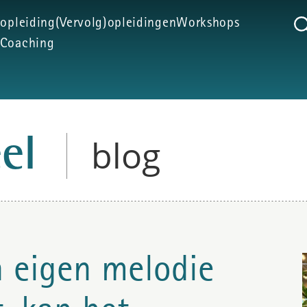
 opleiding
(Vervolg)opleidingen
Workshops
Coaching
blog
eel
n eigen melodie