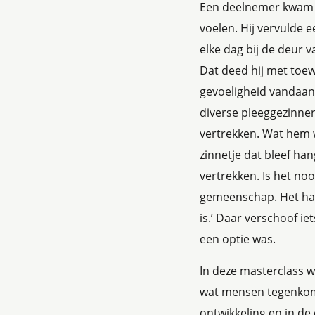
Een deelnemer kwam 
voelen. Hij vervulde e
elke dag bij de deur 
Dat deed hij met toewi
gevoeligheid vandaan 
diverse pleeggezinn
vertrekken. Wat hem 
zinnetje dat bleef ha
vertrekken. Is het nooi
gemeenschap. Het hart
is.’ Daar verschoof iet
een optie was.
In deze masterclass 
wat mensen tegenkome
ontwikkeling en in de 