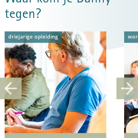
tegen?
driejarige opleiding
wor