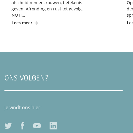
afscheid nemen, rouwen, betekenis
Op
geven. Afronding en rust tot gevolg.
de
NOT!...
spr
Lees meer
Le
ONS VOLGEN?
Je vindt ons hier: