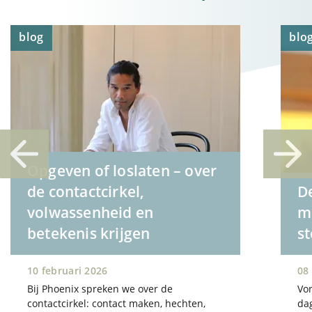
blog
blo
Opgeven of loslaten – over
de contactcirkel,
D
volwassenheid en
me
betekenis krijgen
s
10 februari 2026
08
Bij Phoenix spreken we over de
Vo
contactcirkel: contact maken, hechten,
dag