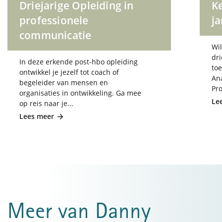
Driejarige Opleiding in
K
professionele
ja
communicatie
Wil
dri
In deze erkende post-hbo opleiding
to
ontwikkel je jezelf tot coach of
Ana
begeleider van mensen en
Pr
organisaties in ontwikkeling. Ga mee
Le
op reis naar je...
Lees meer
Meer van Danny